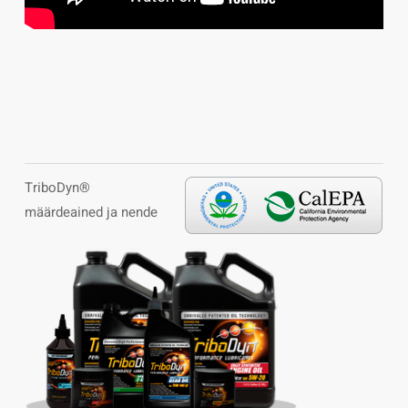
TriboDyn®
määrdeained ja nende