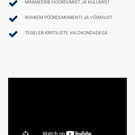
MINIMEERIB HÕÕRDUMIST JA KULUMIST
ROHKEM PÖÖRDEMOMENTI JA VÕIMSUST
TEGELEB KRIITILISTE VALDKONDADEGA