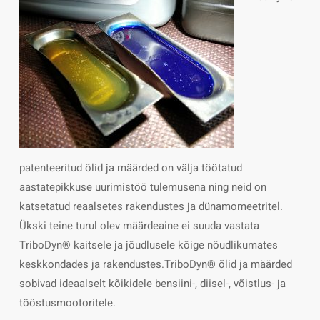
patenteeritud õlid ja määrded on välja töötatud
aastatepikkuse uurimistöö tulemusena ning neid on
katsetatud reaalsetes rakendustes ja dünamomeetritel.
Ükski teine turul olev määrdeaine ei suuda vastata
TriboDyn® kaitsele ja jõudlusele kõige nõudlikumates
keskkondades ja rakendustes.TriboDyn® õlid ja määrded
sobivad ideaalselt kõikidele bensiini-, diisel-, võistlus- ja
tööstusmootoritele.