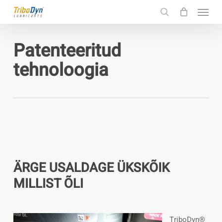
Menu
Skip
to
search
main
Patenteeritud
content
tehnoloogia
ÄRGE USALDAGE ÜKSKÕIK
MILLIST ÕLI
TriboDyn®