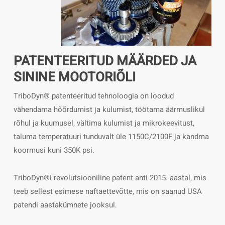
PATENTEERITUD MÄÄRDED JA
SININE MOOTORIÕLI
TriboDyn® patenteeritud tehnoloogia on loodud
vähendama hõõrdumist ja kulumist, töötama äärmuslikul
rõhul ja kuumusel, vältima kulumist ja mikrokeevitust,
taluma temperatuuri tunduvalt üle 1150C/2100F ja kandma
koormusi kuni 350K psi.
TriboDyn®i revolutsiooniline patent anti 2015. aastal, mis
teeb sellest esimese naftaettevõtte, mis on saanud USA
patendi aastakümnete jooksul.