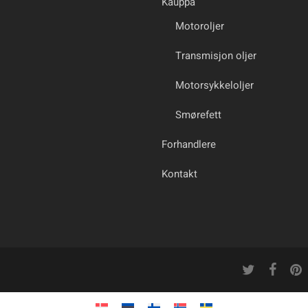
Kauppa
Motoroljer
Transmisjon oljer
Motorsykkeloljer
Smørefett
Forhandlere
Kontakt
twitter
facebook
pinte