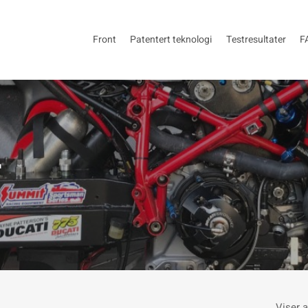
Front
Patentert teknologi
Testresultater
F
Viser a