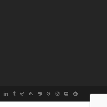
rest
linkedin
tumblr
dribbble
RSS
github
google-
instagram
flickr
spotify
plus