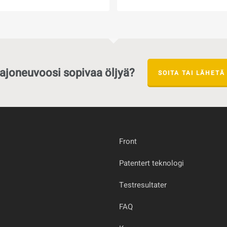
471,38
Kr
471,38
 ajoneuvoosi sopivaa öljyä?
SOITA TAI LÄHETÄ 
Front
Patentert teknologi
Testresultater
FAQ