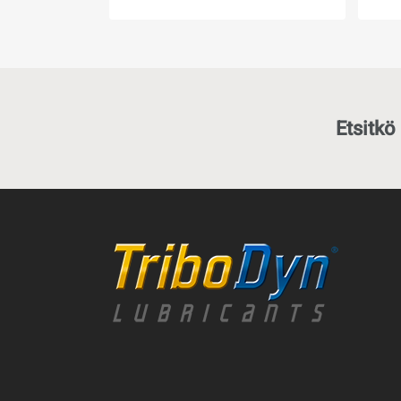
Kr
1 070,80
Kr
Etsitkö