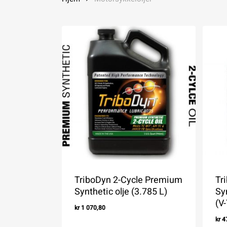
TriboDyn 2-Cycle Premium
Tr
Synthetic olje (3.785 L)
Sy
(V
kr
1 070,80
kr
4