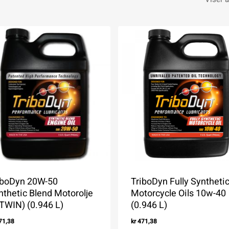
iboDyn 20W-50
TriboDyn Fully Syntheti
nthetic Blend Motorolje
Motorcycle Oils 10w-40
-TWIN) (0.946 L)
(0.946 L)
71,38
kr
471,38