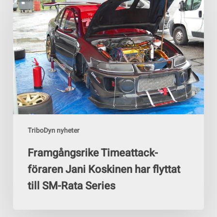
Timeattack-
föraren
Jani
Koskinen
har
flyttat
till
SM-
Rata
Series
TriboDyn nyheter
Framgångsrike Timeattack-
föraren Jani Koskinen har flyttat
till SM-Rata Series