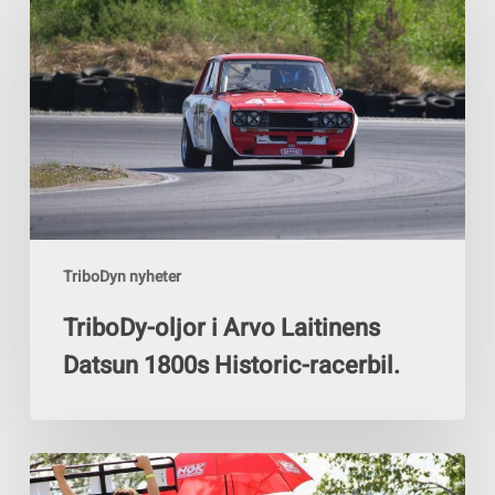
i
Arvo
Laitinens
Datsun
1800s
Historic-
racerbil.
TriboDyn nyheter
TriboDy-oljor i Arvo Laitinens
Datsun 1800s Historic-racerbil.
Paukku