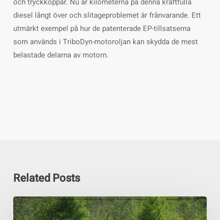
och tryckkoppar. Nu är kilometerna på denna kraftfulla
diesel långt över och slitageproblemet är frånvarande. Ett
utmärkt exempel på hur de patenterade EP-tillsatserna
som används i TriboDyn-motoroljan kan skydda de mest
belastade delarna av motorn.
Related Posts
TriboDy-
oljor