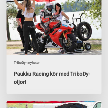
Racing
kör
med
TriboDy-
oljor!
TriboDyn nyheter
Paukku Racing kör med TriboDy-
oljor!
Framgångsrike