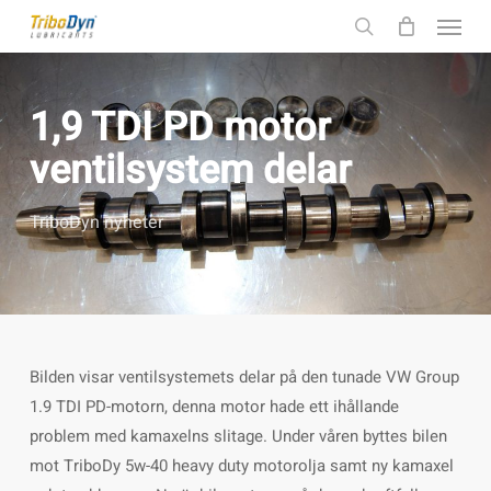
Menu
Skip
to
search
main
content
1,9 TDI PD motor
ventilsystem delar
TriboDyn nyheter
Bilden visar ventilsystemets delar på den tunade VW Group
1.9 TDI PD-motorn, denna motor hade ett ihållande
problem med kamaxelns slitage. Under våren byttes bilen
mot TriboDy 5w-40 heavy duty motorolja samt ny kamaxel