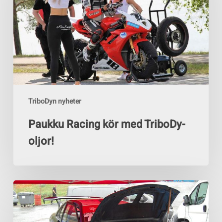
TriboDy-
oljor!
TriboDyn nyheter
Paukku Racing kör med TriboDy-
oljor!
Framgångsrike
Timeattack-
föraren