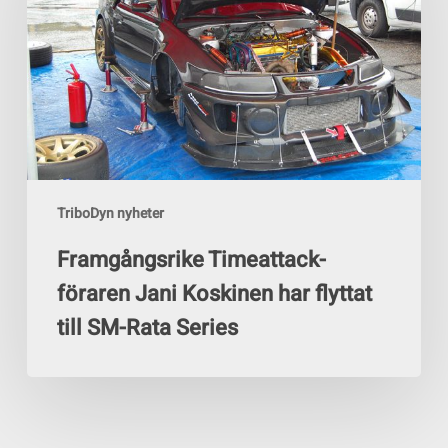
Jani
Koskinen
har
flyttat
till
SM-
Rata
Series
TriboDyn nyheter
Framgångsrike Timeattack-
föraren Jani Koskinen har flyttat
till SM-Rata Series