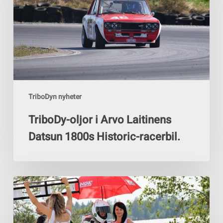
Laitinens
Datsun
1800s
Historic-
racerbil.
TriboDyn nyheter
TriboDy-oljor i Arvo Laitinens
Datsun 1800s Historic-racerbil.
Paukku
Racing
kör
med