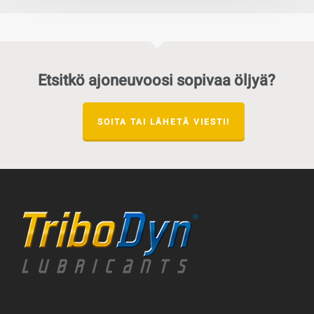
Etsitkö ajoneuvoosi sopivaa öljyä?
SOITA TAI LÄHETÄ VIESTI!