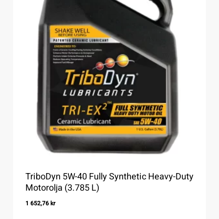
TriboDyn 5W-40 Fully Synthetic Heavy-Duty
Motorolja (3.785 L)
1 652,76
kr
1 652,76
Kr