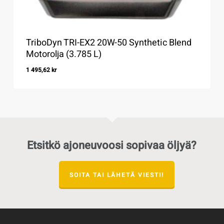
TriboDyn TRI-EX2 20W-50 Synthetic Blend
Motorolja (3.785 L)
1 495,62
kr
1 495,62
Kr
Etsitkö ajoneuvoosi sopivaa öljyä?
SOITA TAI LÄHETÄ VIESTI!