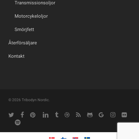
Transmissionsoljor
Motorcykeloljor
Smörjfett
Återförsäljare
Kontakt
© 2026 Tribodyn Nordic.
twitter
facebook
pinterest
linkedin
tumblr
dribbble
RSS
github
google-
instagram
flickr
plus
spotify