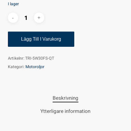
I lager
Lägg Till I Varukorg
Artikelnr:
TRI-5W30FS-QT
Kategori:
Motoroljor
Beskrivning
Ytterligare information