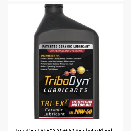
TriboDyn TRI-EX2 20W-50 Synthetic Blend