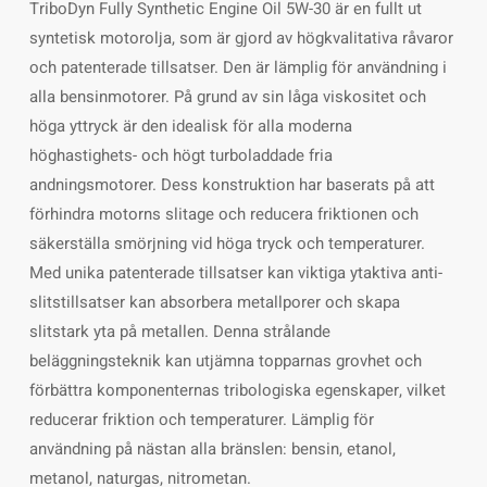
TriboDyn Fully Synthetic Engine Oil 5W-30 är en fullt ut
syntetisk motorolja, som är gjord av högkvalitativa råvaror
och patenterade tillsatser. Den är lämplig för användning i
alla bensinmotorer. På grund av sin låga viskositet och
höga yttryck är den idealisk för alla moderna
höghastighets- och högt turboladdade fria
andningsmotorer. Dess konstruktion har baserats på att
förhindra motorns slitage och reducera friktionen och
säkerställa smörjning vid höga tryck och temperaturer.
Med unika patenterade tillsatser kan viktiga ytaktiva anti-
slitstillsatser kan absorbera metallporer och skapa
slitstark yta på metallen. Denna strålande
beläggningsteknik kan utjämna topparnas grovhet och
förbättra komponenternas tribologiska egenskaper, vilket
reducerar friktion och temperaturer. Lämplig för
användning på nästan alla bränslen: bensin, etanol,
metanol, naturgas, nitrometan.