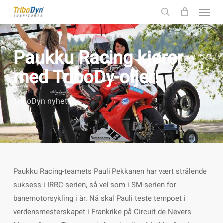
Menu
Skip
to
search
main
content
Paukku Racing kjører
med TriboDy-oljer!
TriboDyn nyheter
Paukku Racing-teamets Pauli Pekkanen har vært strålende
suksess i IRRC-serien, så vel som i SM-serien for
banemotorsykling i år. Nå skal Pauli teste tempoet i
verdensmesterskapet i Frankrike på Circuit de Nevers