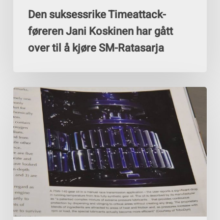
SM-
Den suksessrike Timeattack-
Ratasarja
føreren Jani Koskinen har gått
over til å kjøre SM-Ratasarja
Tribodys
olje
i
magasinet
Race
Engine
Technology