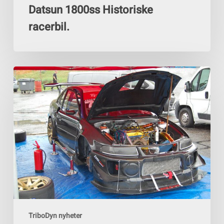
Datsun 1800ss Historiske
racerbil.
Den
suksessrike
Timeattack-
føreren
Jani
Koskinen
har
gått
over
til
å
TriboDyn nyheter
kjøre