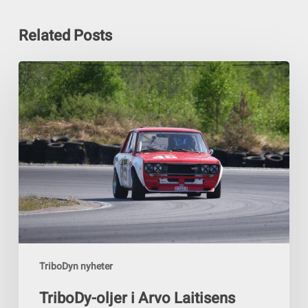
Related Posts
TriboDy-
oljer
i
Arvo
Laitisens
Datsun
1800ss
Historiske
racerbil.
TriboDyn nyheter
TriboDy-oljer i Arvo Laitisens