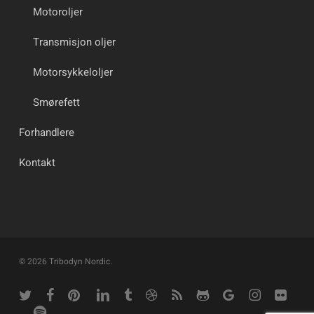
Motoroljer
Transmisjon oljer
Motorsykkeloljer
Smørefett
Forhandlere
Kontakt
© 2026 Tribodyn Nordic.
twitter
facebook
pinterest
linkedin
tumblr
dribbble
RSS
github
google-
instagram
flickr
plus
spotify