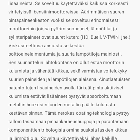
lisäaineista. Se soveltuu käytettäväksi kaikissa korkeasti
viritetyissä bensiinimoottoreissa. Äärimmäisen suuren
pintapaineenkeston vuoksi se soveltuu erinomaisesti
moottoreihin joissa pyörimisnopeudet, lämpötilat ja
sylinteripaineet ovat suuret kuten: (HD, Buell, V-TWIN jne.)
Viskositeettinsa ansiosta se kestää
polttoainelaimentumia ja suuria lämpötiloja mainiosti.
Sen suunnittelun lähtökohtana on ollut estää moottorin
kulumista ja vähentää kitkaa, sekä varmistaa voitelukyky
suurien paineiden ja lämpötilojen alaisena. Ainutlaatuisten
patentoitujen lisäaineiden avulla tärkeät pinta-aktiiviset
kulumista estävät lisäaineet pystyvät absorboitumaan
metallin huokosiin luoden metallin päälle kulutusta
kestävän pinnan. Tämä nerokas coating-teknologia pystyy
tällöin tasaamaan pinnankarheushuippuja ja parantamaan
komponenttien tribologisia ominaisuuksia laskien kitkaa
ja lämpötiloja. Soveltuu käytettäväksi lähes kaikilla