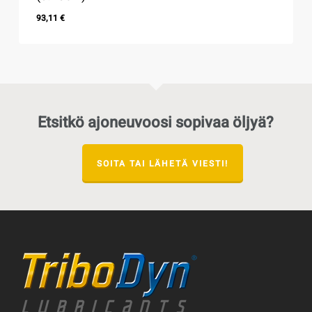
93,11
€
93,11
€
Etsitkö ajoneuvoosi sopivaa öljyä?
SOITA TAI LÄHETÄ VIESTI!