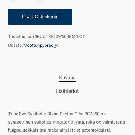
Lisää Ostoskoriin
Tuotetunnus (SKU):
TRI-20W50SBMO-QT
Osasto:
Moottoripyöräöljyt
Kuvaus
Lisätiedot
TriboDyn Synthetic Blend Engine Oils: 20W-50 on
synteettinen sekoitus moottoriöljystä, joka on valmistettu
huippuluokkaisista raaka-aineista ja patentoiduista