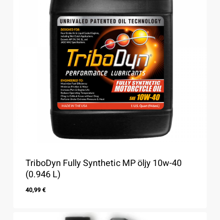
TriboDyn Fully Synthetic MP öljy 10w-40
(0.946 L)
40,99
€
40,99
€